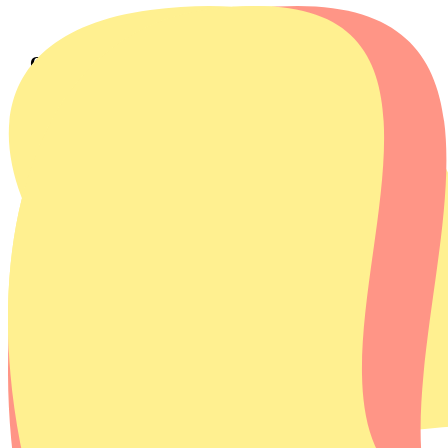
Ons verhaal
Onze missie
Homie streeft naar een schonere
wereld
Apparaten gaan steeds korter mee en worden snel
weggegooid. Duurzame alternatieven zijn vaak prijzig,
waardoor veel huishoudens blijven draaien op oude en
inefficiënte machines. Hierdoor neemt de negatieve impact
op het milieu alsmaar toe.
De Europese Unie en de Nederlandse overheid streven naar
een volledig circulaire economie in 2050. Dat vraagt om
slimmer gebruik van grondstoffen, langere levensduur van
producten én bewuster gebruik door consumenten.
Homie gaat in het streven naar een schonere wereld nog een
stapje verder. In samenwerking met de fabrikant hebben we
onze eigen energiezuinige en betaalbare apparaten
ontwikkeld. Met onze Homies maken we duurzame
apparaten zoals wasmachines toegankelijk voor iedereen.