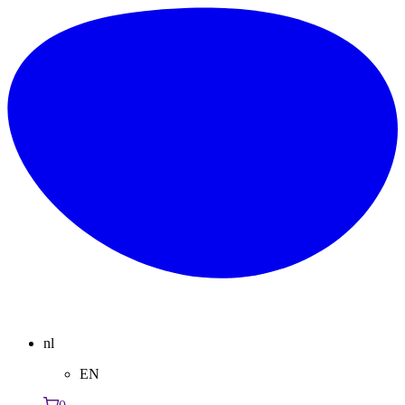
nl
EN