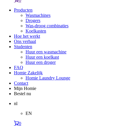
0
Producten
Wasmachines
Drogers
Was-droog combinaties
Koelkasten
Hoe het werkt
Ons verhaal
Studenten
Huur een wasmachine
Huur een koelkast
Huur een droger
FAQ
Homie Zakelijk
Homie Laundry Lounge
Contact
Mijn Homie
Bestel nu
nl
EN
0