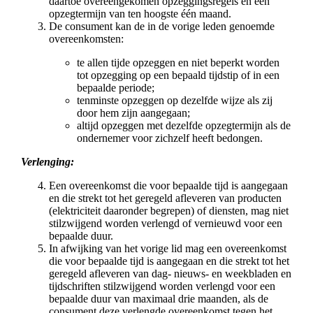
daartoe overeengekomen opzeggingsregels en een
opzegtermijn van ten hoogste één maand.
De consument kan de in de vorige leden genoemde
overeenkomsten:
te allen tijde opzeggen en niet beperkt worden
tot opzegging op een bepaald tijdstip of in een
bepaalde periode;
tenminste opzeggen op dezelfde wijze als zij
door hem zijn aangegaan;
altijd opzeggen met dezelfde opzegtermijn als de
ondernemer voor zichzelf heeft bedongen.
Verlenging:
Een overeenkomst die voor bepaalde tijd is aangegaan
en die strekt tot het geregeld afleveren van producten
(elektriciteit daaronder begrepen) of diensten, mag niet
stilzwijgend worden verlengd of vernieuwd voor een
bepaalde duur.
In afwijking van het vorige lid mag een overeenkomst
die voor bepaalde tijd is aangegaan en die strekt tot het
geregeld afleveren van dag- nieuws- en weekbladen en
tijdschriften stilzwijgend worden verlengd voor een
bepaalde duur van maximaal drie maanden, als de
consument deze verlengde overeenkomst tegen het