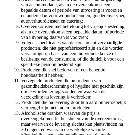
van accommodatie, als in de overeenkomst een
bepaalde datum of periode van uitvoering is voorzien
en anders dan voor woondoeleinden, goederenvervoer,
autoverhuurdiensten en catering;
Overeenkomsten met betrekking tot vrijetijdsbesteding,
als in de overeenkomst een bepaalde datum of periode
van uitvoering daarvan is voorzien;
Volgens specificaties van de consument vervaardigde
producten, die niet geprefabriceerd zijn en die worden
vervaardigd op basis van een individuele keuze of
beslissing van de consument, of die duidelijk voor een
specifieke persoon bestemd zijn;
Producten die snel bederven of een beperkte
houdbaarheid hebben;
Verzegelde producten die om redenen van
gezondheidsbescherming of hygiëne niet geschikt zijn
om te worden teruggezonden en waarvan de
verzegeling na levering is verbroken;
Producten die na levering door hun aard onherroepelijk
vermengd zijn met andere producten;
Alcoholische dranken waarvan de prijs is
overeengekomen bij het sluiten van de overeenkomst,
maar waarvan de levering slechts kan plaatsvinden na
30 dagen, en waarvan de werkelijke waarde
afhankelijk is van schommelingen van de markt