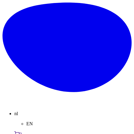
nl
EN