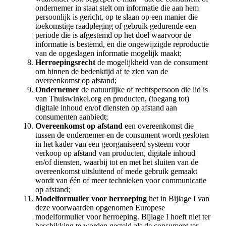
ondernemer in staat stelt om informatie die aan hem
persoonlijk is gericht, op te slaan op een manier die
toekomstige raadpleging of gebruik gedurende een
periode die is afgestemd op het doel waarvoor de
informatie is bestemd, en die ongewijzigde reproductie
van de opgeslagen informatie mogelijk maakt;
Herroepingsrecht
de mogelijkheid van de consument
om binnen de bedenktijd af te zien van de
overeenkomst op afstand;
Ondernemer
de natuurlijke of rechtspersoon die lid is
van Thuiswinkel.org en producten, (toegang tot)
digitale inhoud en/of diensten op afstand aan
consumenten aanbiedt;
Overeenkomst op afstand
een overeenkomst die
tussen de ondernemer en de consument wordt gesloten
in het kader van een georganiseerd systeem voor
verkoop op afstand van producten, digitale inhoud
en/of diensten, waarbij tot en met het sluiten van de
overeenkomst uitsluitend of mede gebruik gemaakt
wordt van één of meer technieken voor communicatie
op afstand;
Modelformulier voor herroeping
het in Bijlage I van
deze voorwaarden opgenomen Europese
modelformulier voor herroeping. Bijlage I hoeft niet ter
beschikking te worden gesteld als de consument ter