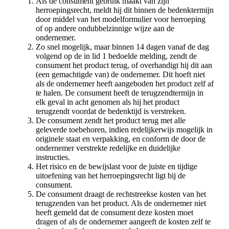
Als de consument gebruik maakt van zijn
herroepingsrecht, meldt hij dit binnen de bedenktermijn
door middel van het modelformulier voor herroeping
of op andere ondubbelzinnige wijze aan de
ondernemer.
Zo snel mogelijk, maar binnen 14 dagen vanaf de dag
volgend op de in lid 1 bedoelde melding, zendt de
consument het product terug, of overhandigt hij dit aan
(een gemachtigde van) de ondernemer. Dit hoeft niet
als de ondernemer heeft aangeboden het product zelf af
te halen. De consument heeft de terugzendtermijn in
elk geval in acht genomen als hij het product
terugzendt voordat de bedenktijd is verstreken.
De consument zendt het product terug met alle
geleverde toebehoren, indien redelijkerwijs mogelijk in
originele staat en verpakking, en conform de door de
ondernemer verstrekte redelijke en duidelijke
instructies.
Het risico en de bewijslast voor de juiste en tijdige
uitoefening van het herroepingsrecht ligt bij de
consument.
De consument draagt de rechtstreekse kosten van het
terugzenden van het product. Als de ondernemer niet
heeft gemeld dat de consument deze kosten moet
dragen of als de ondernemer aangeeft de kosten zelf te