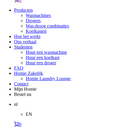
0
Producten
Wasmachines
Drogers
Was-droog combinaties
Koelkasten
Hoe het werkt
Ons verhaal
Studenten
Huur een wasmachine
Huur een koelkast
Huur een droger
FAQ
Homie Zakelijk
Homie Laundry Lounge
Contact
Mijn Homie
Bestel nu
nl
EN
0