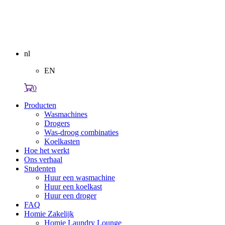
nl
EN
0
Producten
Wasmachines
Drogers
Was-droog combinaties
Koelkasten
Hoe het werkt
Ons verhaal
Studenten
Huur een wasmachine
Huur een koelkast
Huur een droger
FAQ
Homie Zakelijk
Homie Laundry Lounge