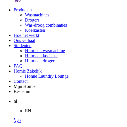
0
Producten
Wasmachines
Drogers
Was-droog combinaties
Koelkasten
Hoe het werkt
Ons verhaal
Studenten
Huur een wasmachine
Huur een koelkast
Huur een droger
FAQ
Homie Zakelijk
Homie Laundry Lounge
Contact
Mijn Homie
Bestel nu
nl
EN
0