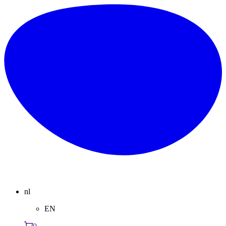
nl
EN