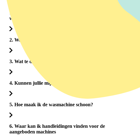
1. Wat zijn de beschikbare abonnementsopties en hoe
werkt de verlenging?
2. Wat betekent foutcode E21?
3. Wat te doen bij problemen met mijn machine?
4. Kunnen jullie mijn oude apparaat meenemen?
5. Hoe maak ik de wasmachine schoon?
6. Waar kan ik handleidingen vinden voor de
aangeboden machines