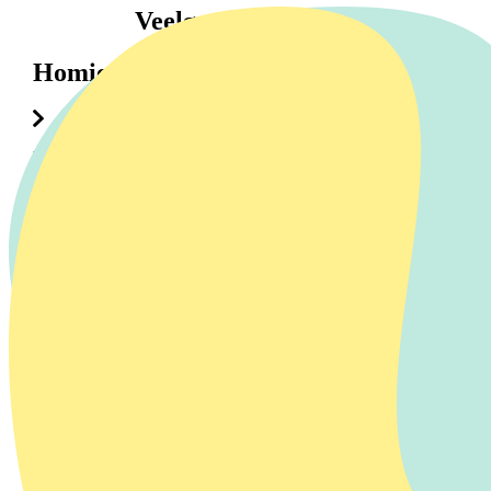
Veelgestelde vragen
HomieAtHome
Waarom heet Homie Pay-Per-Use nu HomieAtHome?
Verandert er iets aan mijn abonnement of
maandbedrag?
Waar vind ik Homie voortaan online?
Ik ben zakelijke klant — verandert er iets voor mij?
Top 6 vragen