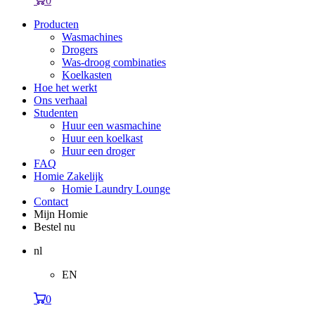
0
Producten
Wasmachines
Drogers
Was-droog combinaties
Koelkasten
Hoe het werkt
Ons verhaal
Studenten
Huur een wasmachine
Huur een koelkast
Huur een droger
FAQ
Homie Zakelijk
Homie Laundry Lounge
Contact
Mijn Homie
Bestel nu
nl
EN
0