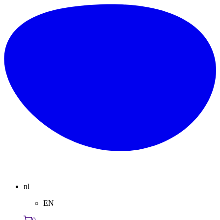
nl
EN