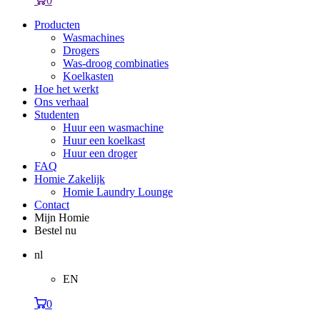
0
Producten
Wasmachines
Drogers
Was-droog combinaties
Koelkasten
Hoe het werkt
Ons verhaal
Studenten
Huur een wasmachine
Huur een koelkast
Huur een droger
FAQ
Homie Zakelijk
Homie Laundry Lounge
Contact
Mijn Homie
Bestel nu
nl
EN
0