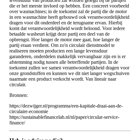
levensduur van producten zal worden gelegd bij de partijen
die er het meeste invloed op hebben. Een concreet voorbeeld
over wasmachines; in de toekomst zal de partij die de motor
in een wasmachine heeft gebouwd ook verantwoordelijkheid
dragen voor dit onderdeel en de terugname ervan. Hierbij
komt dat verantwoordelijkheid wordt beloond. Voor iedere
betaalde wasbeurt krijgt deze partij een deel van de
opbrengst. Hoe langer de motor mee gaat, hoe langer de
partij eraan verdient. Om zo'n circulair dienstmodel te
realiseren moeten producten een lange levensduur
garanderen, onderdelen makkelijk vervangbaar zijn en is er
afstemming nodig tussen alle betreffende partijen. In de
toekomst zullen we samen verantwoordelijkheid dragen voor
onze grondstoffen en kunnen we dit niet langer wegschuiven
naarmate een product verkocht wordt. Van lineair naar
circulair.
Bronnen:
https://dezwijger.nl/programma/een-kapitale-draai-aan-de-
circulaire-economie
https://sustainablefinancelab.nl/nl/paper/circular-service-
finance/