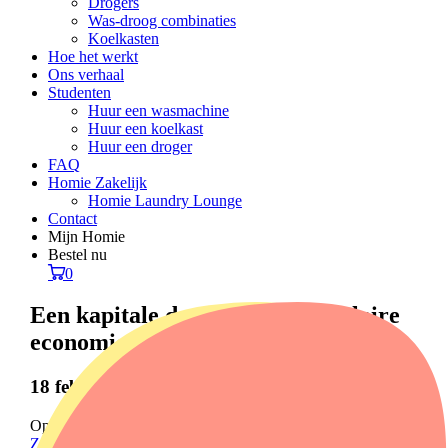
Drogers
Was-droog combinaties
Koelkasten
Hoe het werkt
Ons verhaal
Studenten
Huur een wasmachine
Huur een koelkast
Huur een droger
FAQ
Homie Zakelijk
Homie Laundry Lounge
Contact
Mijn Homie
Bestel nu
0
Een kapitale draai aan de circulaire
economie
18 februari 2022
Op dinsdag 8 februari 2022 nam Homie in
Pakhuis de
Zwijger
deel aan een discussie over een circulaire toekomst.