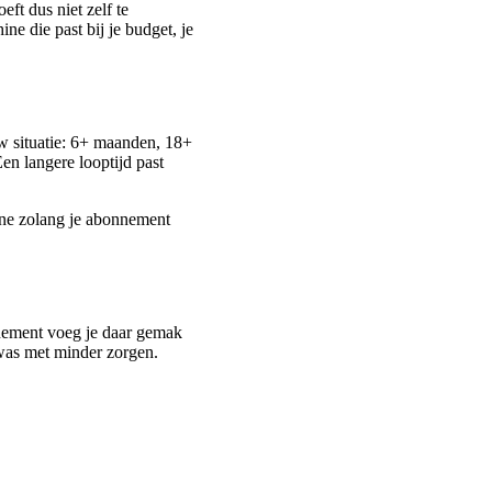
eft dus niet zelf te
ne die past bij je budget, je
ouw situatie: 6+ maanden, 18+
Een langere looptijd past
ine zolang je abonnement
nement voeg je daar gemak
w was met minder zorgen.