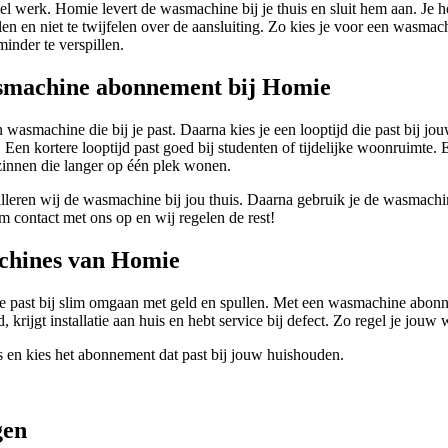
eel werk. Homie levert de wasmachine bij je thuis en sluit hem aan. Je ho
en en niet te twijfelen over de aansluiting. Zo kies je voor een wasmachi
inder te verspillen.
smachine abonnement bij Homie
 wasmachine die bij je past. Daarna kies je een looptijd die past bij j
 Een kortere looptijd past goed bij studenten of tijdelijke woonruimte. 
ezinnen die langer op één plek wonen.
alleren wij de wasmachine bij jou thuis. Daarna gebruik je de wasmach
m contact met ons op en wij regelen de rest!
chines van Homie
 past bij slim omgaan met geld en spullen. Met een wasmachine abon
d, krijgt installatie aan huis en hebt service bij defect. Zo regel je jou
 en kies het abonnement dat past bij jouw huishouden.
gen