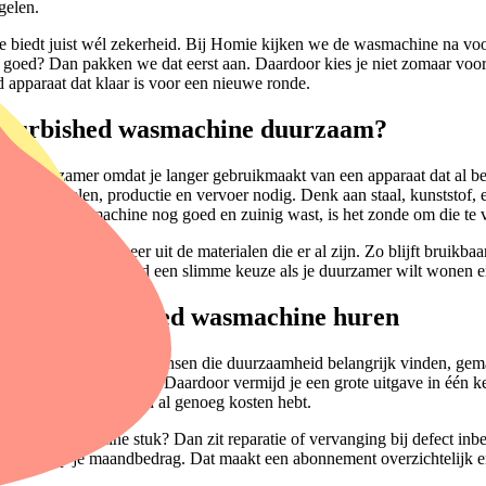
gelen.
 biedt juist wél zekerheid. Bij Homie kijken we de wasmachine na vo
iet goed? Dan pakken we dat eerst aan. Daardoor kies je niet zomaar vo
 apparaat dat klaar is voor een nieuwe ronde.
efurbished wasmachine duurzaam?
 is duurzamer omdat je langer gebruikmaakt van een apparaat dat al be
n, onderdelen, productie en vervoer nodig. Denk aan staal, kunststof, 
en bestaande machine nog goed en zuinig wast, is het zonde om die te vr
bishen, haal je meer uit de materialen die er al zijn. Zo blijft bruikb
. Dat maakt refurbished een slimme keuze als je duurzamer wilt wonen en
n een refurbished wasmachine huren
 huren past goed bij mensen die duurzaamheid belangrijk vinden, gema
vanaf €9,99 per maand. Daardoor vermijd je een grote uitgave in één keer
t of met een jong gezin al genoeg kosten hebt.
Gaat je wasmachine stuk? Dan zit reparatie of vervanging bij defect inbe
n bovenop je maandbedrag. Dat maakt een abonnement overzichtelijk en