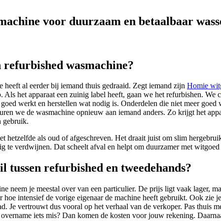
machine voor duurzaam en betaalbaar wass
n refurbished wasmachine?
heeft al eerder bij iemand thuis gedraaid. Zegt iemand zijn
Homie wit
Als het apparaat een zuinig label heeft, gaan we het refurbishen. We c
 goed werkt en herstellen wat nodig is. Onderdelen die niet meer goed 
ren we de wasmachine opnieuw aan iemand anders. Zo krijgt het appa
n gebruik.
et hetzelfde als oud of afgeschreven. Het draait juist om slim hergebr
ig te verdwijnen. Dat scheelt afval en helpt om duurzamer met witgoed
hil tussen refurbished en tweedehands?
neem je meestal over van een particulier. De prijs ligt vaak lager, ma
r hoe intensief de vorige eigenaar de machine heeft gebruikt. Ook zie je 
d. Je vertrouwt dus vooral op het verhaal van de verkoper. Pas thuis m
de overname iets mis? Dan komen de kosten voor jouw rekening. Daarnaas