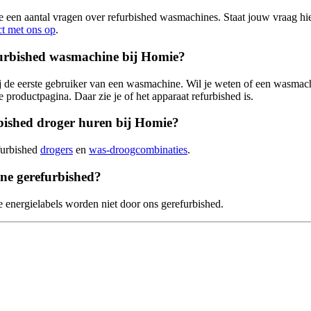
een aantal vragen over refurbished wasmachines. Staat jouw vraag hie
t met ons op
.
efurbished wasmachine bij Homie?
jij de eerste gebruiker van een wasmachine. Wil je weten of een wasmach
de productpagina. Daar zie je of het apparaat refurbished is.
bished droger huren bij Homie?
furbished
drogers
en
was-droogcombinaties
.
ne gerefurbished?
energielabels worden niet door ons gerefurbished.