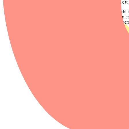
vervoer en de aansluiting re
Een refurbished wasmachine
klant gaat. Werkt er iets n
maar voor een gecontroleerd
Waarom is een r
Een refurbished wasmachine
wasmachine zijn grondstoffe
verpakkingsmateriaal. Als e
Door een wasmachine te refur
en ontstaat er minder afval
De voordelen va
Een refurbished wasmachine
zoeken. Je huurt bij Homie 
studeert, net op jezelf woon
Ook bij pech houd je rust. 
onverwachte reparatiekoste