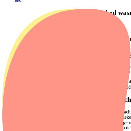
0
Refurbished was
9 juni 2026
Wat betekent ee
Een refurbished wasmachine 
halen we de wasmachine op. 
wasmachine, kijken of alles
vervangen we. Daarna verhu
blijft goed witgoed langer i
Refurbished betekent dus ni
goed wast, hoeft niet onnod
Wat is het versc
Een tweedehands wasmachine 
tegenover. Je weet niet zeke
eerder problemen heeft geha
draait. En gaat er kort na 