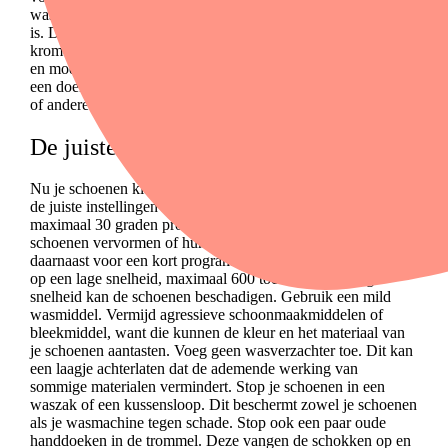
waszakje doen. Haal ook de inlegzolen eruit als dat mogelijk
is. Deze maak je het beste met de hand schoon om
kromtrekken te voorkomen.
Verwijder zoveel mogelijk vuil
en modder van je schoenen. Gebruik hiervoor een borstel of
een doek. Dit voorkomt dat het vuil je
wasmachine
verstopt
of andere kleding vies maakt.
De juiste was instellingen
Nu je schoenen klaar zijn voor de wasmachine, is het tijd om
de juiste instellingen te kiezen. Gebruik altijd een koud of
maximaal 30 graden programma. Warm water kan de
schoenen vervormen of hun kleur doen vervagen. Kies
daarnaast voor een kort programma en zet de centrifuge stand
op een lage snelheid, maximaal 600 toeren. Een te hoge
snelheid kan de schoenen beschadigen.
Gebruik een mild
wasmiddel. Vermijd agressieve schoonmaakmiddelen of
bleekmiddel, want die kunnen de kleur en het materiaal van
je schoenen aantasten. Voeg geen wasverzachter toe. Dit kan
een laagje achterlaten dat de ademende werking van
sommige materialen vermindert.
Stop je schoenen in een
waszak of een kussensloop. Dit beschermt zowel je schoenen
als je wasmachine tegen schade. Stop ook een paar oude
handdoeken in de trommel. Deze vangen de schokken op en