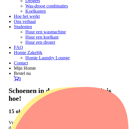
Drogers
Was-droog combinaties
Koelkasten
Hoe het werkt
Ons verhaal
Studenten
Huur een wasmachine
Huur een koelkast
Huur een droger
FAQ
Homie Zakelijk
Homie Laundry Lounge
Contact
Mijn Homie
Bestel nu
0
Schoenen in de wasmachine? Dit is
hoe!
15 oktober 2024
Vraag je je af of je schoenen in de wasmachine kunnen? Ja,
dat kan! Maar niet alle schoenen zijn geschikt voor een