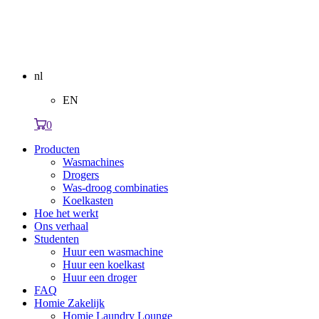
nl
EN
0
Producten
Wasmachines
Drogers
Was-droog combinaties
Koelkasten
Hoe het werkt
Ons verhaal
Studenten
Huur een wasmachine
Huur een koelkast
Huur een droger
FAQ
Homie Zakelijk
Homie Laundry Lounge