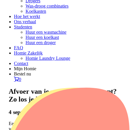
Drogers
Was-droog combinaties
Koelkasten
Hoe het werkt
Ons verhaal
Studenten
Huur een wasmachine
Huur een koelkast
Huur een droger
FAQ
Homie Zakelijk
Homie Laundry Lounge
Contact
Mijn Homie
Bestel nu
0
Afvoer van je wasmachine verstopt?
Zo los je het op!
4 september 2025
Een verstopte afvoer van je wasmachine merk je snel. Het
water blijft in de trommel staan of de afvoer loopt tijdens het