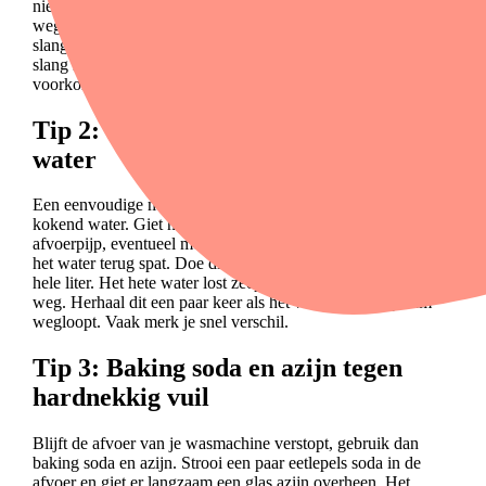
niet geknikt is. Een geblokkeerde slang laat het water niet
weglopen en veroorzaakt daardoor de verstopping. Hang de
slang recht en zorg dat hij stevig op zijn plek zit. Steek de
slang nooit dieper dan 15 centimeter in de afvoerpijp. Zo
voorkom je dat de afvoer overstroomt.
Tip 2: Spoel de afvoer door met heet
water
Een eenvoudige manier om de afvoer te ontstoppen is met
kokend water. Giet het kokende water langzaam in de
afvoerpijp, eventueel met een trechter om te voorkomen dat
het water terug spat. Doe dit in etappes van een halve tot een
hele liter. Het hete water lost zeepresten op en spoelt los vuil
weg. Herhaal dit een paar keer als het water nog langzaam
wegloopt. Vaak merk je snel verschil.
Tip 3: Baking soda en azijn tegen
hardnekkig vuil
Blijft de afvoer van je wasmachine verstopt, gebruik dan
baking soda en azijn. Strooi een paar eetlepels soda in de
afvoer en giet er langzaam een glas azijn overheen. Het