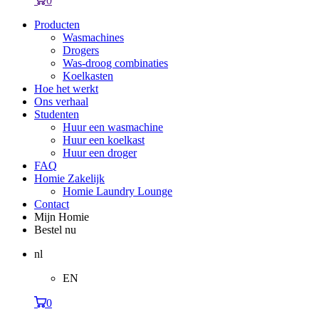
0
Producten
Wasmachines
Drogers
Was-droog combinaties
Koelkasten
Hoe het werkt
Ons verhaal
Studenten
Huur een wasmachine
Huur een koelkast
Huur een droger
FAQ
Homie Zakelijk
Homie Laundry Lounge
Contact
Mijn Homie
Bestel nu
nl
EN
0