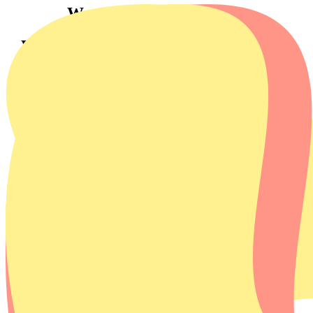
Wasmachine huren Delft
Wasmachine huren in Delft?
Woon je in Delft en heb je (tijdelijk) een wasmachine nodig?
Of is je huidige wasmachine onverwacht kapot gegaan en wil
je snel een oplossing zonder hoge kosten? Bij Homie huur je
eenvoudig een betrouwbare en energiezuinige wasmachine.
Wij leveren én installeren jouw wasmachine in Delft, meestal
al binnen één tot drie werkdagen.
Bekijk het aanbod