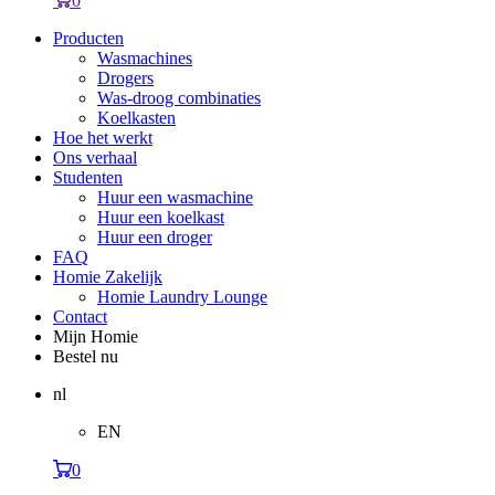
0
Producten
Wasmachines
Drogers
Was-droog combinaties
Koelkasten
Hoe het werkt
Ons verhaal
Studenten
Huur een wasmachine
Huur een koelkast
Huur een droger
FAQ
Homie Zakelijk
Homie Laundry Lounge
Contact
Mijn Homie
Bestel nu
nl
EN
0