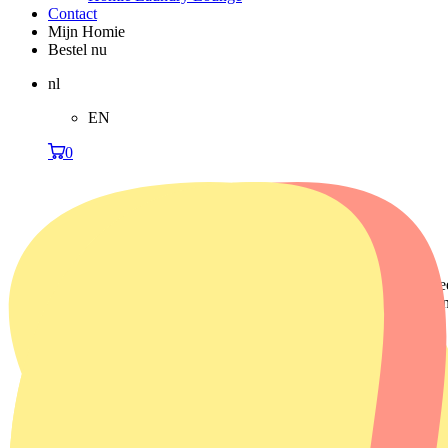
Contact
Mijn Homie
Bestel nu
nl
EN
0
Wasmachine huren in Tilburg?
Is je wasmachine kapot gegaan en wil je zo snel mogelijk e
Homie. Binnen één tot drie werkdagen wordt je wasmachine 
Bekijk het aanbod