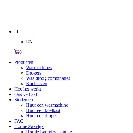
nl
EN
0
Producten
Wasmachines
Drogers
Was-droog combinaties
Koelkasten
Hoe het werkt
Ons verhaal
Studenten
Huur een wasmachine
Huur een koelkast
Huur een droger
FAQ
Homie Zakelijk
Homie Laundry Lounge