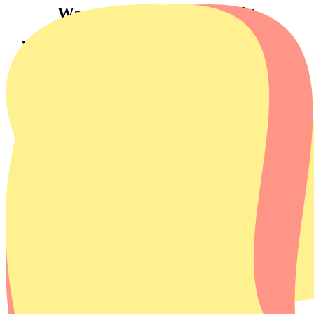
Wasmachine huren Utrecht
Wasmachine huren in Utrecht?
Is je wasmachine kapot gegaan en wil je zo snel mogelijk een
nieuwe in huis? Of ben je op zoek naar een flexibele
oplossing voor je huurwoning in Utrecht? Huur eenvoudig
een wasmachine bij Homie. Binnen één tot drie werkdagen
wordt je wasmachine gratis geleverd én aangesloten in
Utrecht, of je nu in Lombok woont, in Overvecht of in het
hart van de stad.
Bekijk het aanbod