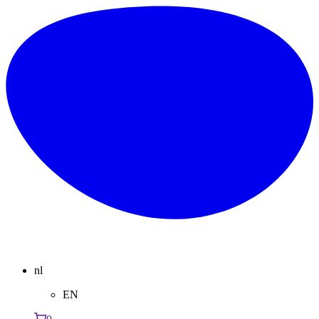
nl
EN