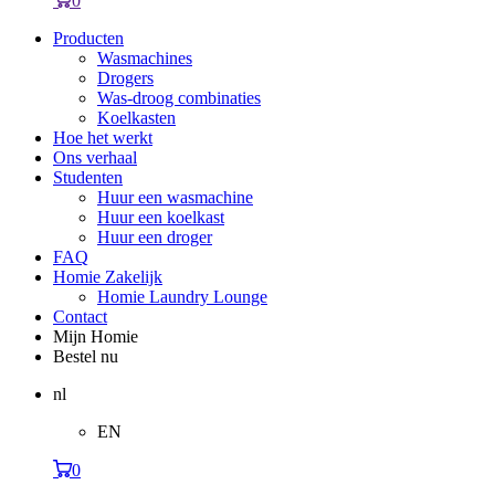
0
Producten
Wasmachines
Drogers
Was-droog combinaties
Koelkasten
Hoe het werkt
Ons verhaal
Studenten
Huur een wasmachine
Huur een koelkast
Huur een droger
FAQ
Homie Zakelijk
Homie Laundry Lounge
Contact
Mijn Homie
Bestel nu
nl
EN
0