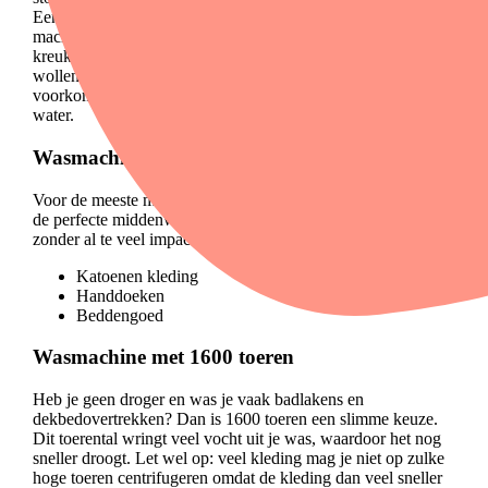
Een lagere snelheid betekent wel dat de was natter uit de
machine komt. Hang je kleding direct op. Zo voorkom je
kreukels en droogt het sneller dan je denkt. Heb je een
wollen trui of jurk? Leg deze plat op een droogrek om te
voorkomen dat de stof uitrekt door het gewicht van het
water.
Wasmachine met 1400 toeren
Voor de meeste mensen is een
wasmachine met 1400 toeren
de perfecte middenweg. Dit toerental droogt de was goed,
zonder al te veel impact op de stof. Ideaal voor:
Katoenen kleding
Handdoeken
Beddengoed
Wasmachine met 1600 toeren
Heb je geen droger en was je vaak badlakens en
dekbedovertrekken? Dan is 1600 toeren een slimme keuze.
Dit toerental wringt veel vocht uit je was, waardoor het nog
sneller droogt.
Let wel op: veel kleding mag je niet op zulke
hoge toeren centrifugeren omdat de kleding dan veel sneller