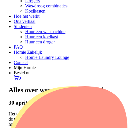
Drogers
Was-droog combinaties
Koelkasten
Hoe het werkt
Ons verhaal
Studenten
Huur een wasmachine
Huur een koelkast
Huur een droger
FAQ
Homie Zakelijk
Homie Laundry Lounge
Contact
Mijn Homie
Bestel nu
0
Alles over wasmachine toerental
30 april 2025
Het toerental van een wasmachine vertelt je hoeveel rondjes
de trommel per minuut draait tijdens het centrifugeren. Hoe
hoger het toerental, hoe droger je was uit de machine komt.