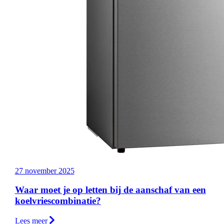
27 november 2025
Waar moet je op letten bij de aanschaf van een
koelvriescombinatie?
Lees meer