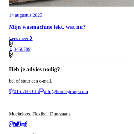
14 augustus 2025
Mijn wasmachine lekt, wat nu?
Lees meer
1
2
3
4
5
6
7
8
9
Heb je advies nodig?
bel of stuur een e-mail.
015-7601615
info@homiegroup.com
Moeiteloos. Flexibel. Duurzaam.