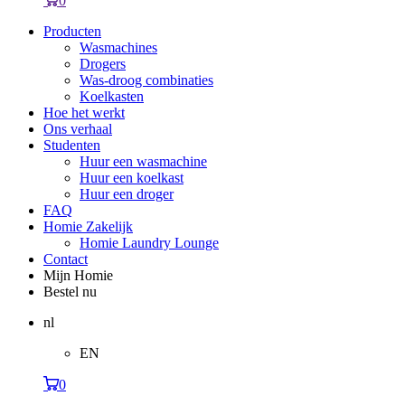
0
Producten
Wasmachines
Drogers
Was-droog combinaties
Koelkasten
Hoe het werkt
Ons verhaal
Studenten
Huur een wasmachine
Huur een koelkast
Huur een droger
FAQ
Homie Zakelijk
Homie Laundry Lounge
Contact
Mijn Homie
Bestel nu
nl
EN
0